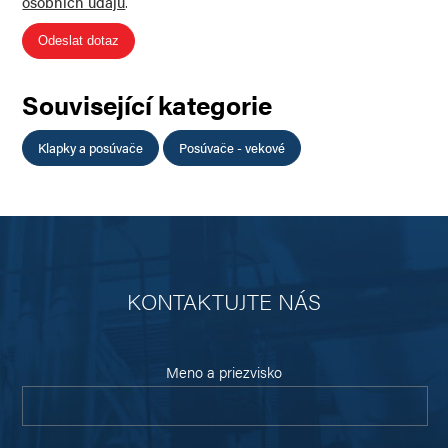
osobních údajů
.
Odeslat dotaz
Související kategorie
Klapky a posúvače
Posúvače - vekové
KONTAKTUJTE NÁS
Meno a priezvisko