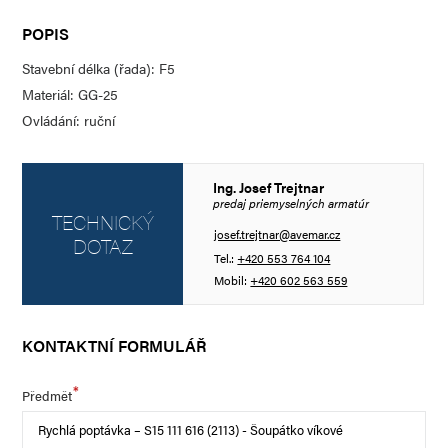
POPIS
Stavební délka (řada): F5
Materiál: GG-25
Ovládání: ruční
Ing. Josef Trejtnar
predaj priemyselných armatúr
TECHNICKÝ
josef.trejtnar@avemar.cz
DOTAZ
Tel.:
+420 553 764 104
Mobil:
+420 602 563 559
KONTAKTNÍ FORMULÁŘ
*
Předmět