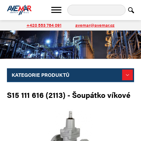
+420 553 764 091
avemar@avemar.cz
KATEGORIE PRODUKTŮ
S15 111 616 (2113) - Šoupátko víkové