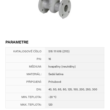
PARAMETRE
KATALOGOVÉ ČÍSLO
S15 111 616 (2113)
PN:
16
MÉDIUM:
kvapaliny (neutrálny)
MATERIÁL:
Šedá liatina
PŘIPOJENÍ:
Prírubové
DN:
40, 50, 65, 80, 125, 150, 200, 250, 300
MIN. TEPLOTA:
-20 °C
MAX. TEPLOTA:
120