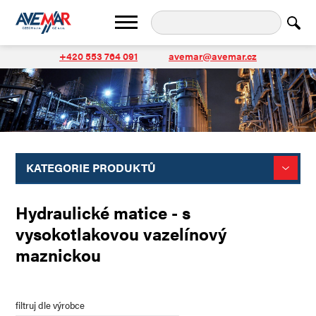
+420 553 764 091
avemar@avemar.cz
KATEGORIE PRODUKTŮ
Hydraulické matice - s
vysokotlakovou vazelínový
maznickou
filtruj dle výrobce