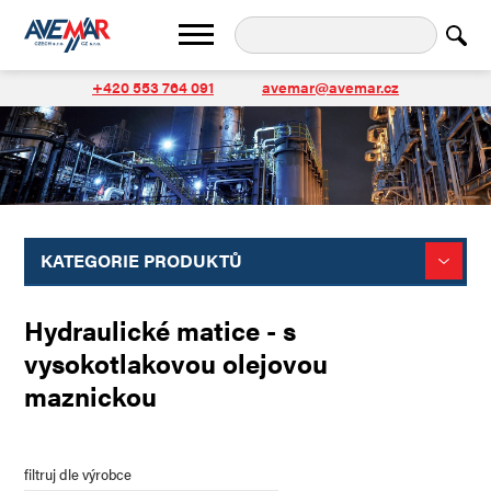
+420 553 764 091
avemar@avemar.cz
KATEGORIE PRODUKTŮ
Hydraulické matice - s
vysokotlakovou olejovou
maznickou
filtruj dle výrobce