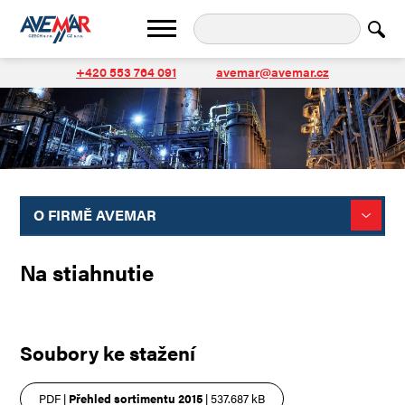
+420 553 764 091
avemar@avemar.cz
O FIRMĚ AVEMAR
Na stiahnutie
Soubory ke stažení
PDF |
Přehled sortimentu 2015
| 537.687 kB