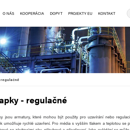
O NÁS
KOOPERÁCIA
DOPYT
PROJEKTY EU
KONTAKT
 regulačné
apky - regulačné
ky jsou armatury, které mohou být použity pro uzavírání nebo regulac
ek umožňuje rychlé uzavření. Pro média s vyšším tlakem a teplotou se po
ubové se závitovými oky, přírubové a přivařovací. Jako ovládání se můž