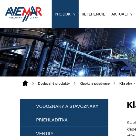
PRODUKTY
REFERENCIE
AKTUALITY
Dodávané produkty
Klapky a posúvače
Klapky -
Kl
VODOZNAKY A STAVOZNAKY
PRIEHĽADÍTKA
Klap
klap
VENTILY
přír