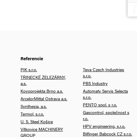
Referencie
PIK s.r.o.
Teva Czech Industries
s.r.o.
TŘINECKÉ ŽELEZÁRNY,
a.s.
PBS Industry
Kovoprojekta Brno a.s.
Automaty Servis Selecta
s.r.o.
ArcelorMittal Ostrava a.s.
PENTO spol. s r.o.
Synthesia, a.s.
Gascontrol, společnost s
Termol, s.r.o.
r.o.
U. S. Steel Košice
HPV engineering, s.r.o.
Vítkovice MACHINERY
Bilfinger Babcock CZ s.r.o.
GROUP