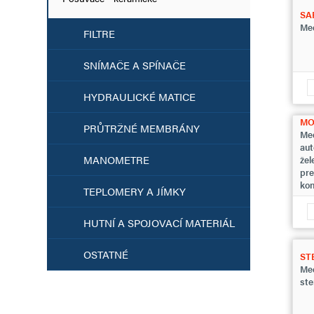
SA
Med
FILTRE
SNÍMAČE A SPÍNAČE
HYDRAULICKÉ MATICE
MO
PRŮTRŽNÉ MEMBRÁNY
Med
aut
MANOMETRE
žel
pre
kon
TEPLOMERY A JÍMKY
HUTNÍ A SPOJOVACÍ MATERIÁL
OSTATNÉ
ST
Med
ste