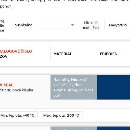
pohon.
truj
filtruj dle
Nevybráno
Nevybráno
dle
materiálu
bce
TALOGOVÉ ČÍSLO
MATERIÁL
PŘIPOJENÍ
ZOV
Hastelloy, Nerezová
R-SEAL
oceľ, PTFE, Titan,
ziprírubová klapka
Tvárna liatina, Uhlíková
oceľ
Min. teplota:
-40 °C
Max. teplota:
200 °C