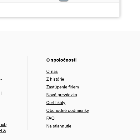
O spoločnosti
O nás
-
Z histórie
Zastúpenie firiem
bH
Nová prevádzka
Certifikáty
Obchodné podmienky
FAQ
rieb
Na stiahnutie
H &