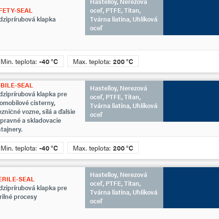
Hastelloy, Nerezová
FETY-SEAL
oceľ, PTFE, Titan,
ziprírubová klapka
Tvárna liatina, Uhlíková
oceľ
Min. teplota:
-40 °C
Max. teplota:
200 °C
BILE-SEAL
Hastelloy, Nerezová
ziprírubová klapka pre
oceľ, PTFE, Titan,
omobilové cisterny,
Tvárna liatina, Uhlíková
ezničné vozne, silá a ďalšie
oceľ
pravné a skladovacie
tajnery.
Min. teplota:
-40 °C
Max. teplota:
200 °C
Hastelloy, Nerezová
ERILE-SEAL
oceľ, PTFE, Titan,
ziprírubová klapka pre
Tvárna liatina, Uhlíková
rilné procesy
oceľ