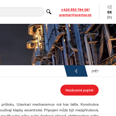
CZ
+420 553 764 091
SK
avemar@avemar.cz
EN
ZPĚT
Nezávazně poptat
i průtoku. Uzavírací mechanismus má tvar talíře. Konstrukce
užívají klapky excentrické. Připojení může být mezipřírubové,
e použít ruční páka, ruční šnekový převod, elektropohon nebo