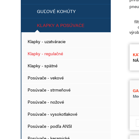
pneu
GUĽOVÉ KOHÚTY
fil
KLAPKY A POSÚVAČE
výro
Klapky - uzatváracie
Klapky - regulačné
KA
NÁ
Klapky - spätné
Posúvače - vekové
Posúvače - strmeňové
GA
Med
Posúvače - nožové
Posúvače - vysokotlakové
Posúvače - podľa ANSI
Posúvače - keramické