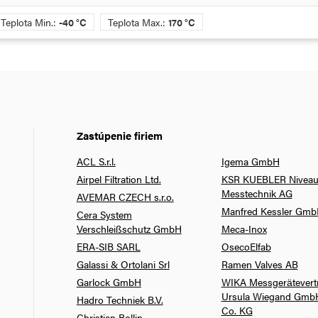
Teplota Min.:
-40 °C
Teplota Max.:
170 °C
Zastúpenie firiem
ACL S.r.l.
Igema GmbH
Airpel Filtration Ltd.
KSR KUEBLER Niveau
Messtechnik AG
AVEMAR CZECH s.r.o.
Manfred Kessler Gm
Cera System
Verschleißschutz GmbH
Meca-Inox
ERA-SIB SARL
OsecoElfab
Galassi & Ortolani Srl
Ramen Valves AB
Garlock GmbH
WIKA Messgerätevert
Ursula Wiegand Gmb
Hadro Techniek B.V.
Co. KG
Christian Bollin