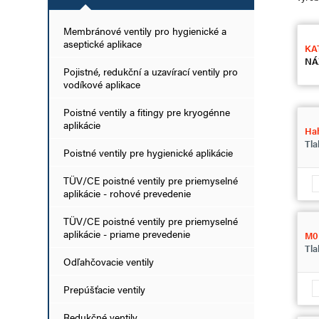
Membránové ventily pro hygienické a
aseptické aplikace
KA
NÁ
Pojistné, redukční a uzavírací ventily pro
vodíkové aplikace
Poistné ventily a fitingy pre kryogénne
aplikácie
Ha
Tl
Poistné ventily pre hygienické aplikácie
TÜV/CE poistné ventily pre priemyselné
aplikácie - rohové prevedenie
TÜV/CE poistné ventily pre priemyselné
aplikácie - priame prevedenie
M0
Tla
Odľahčovacie ventily
Prepúšťacie ventily
Redukčné ventily