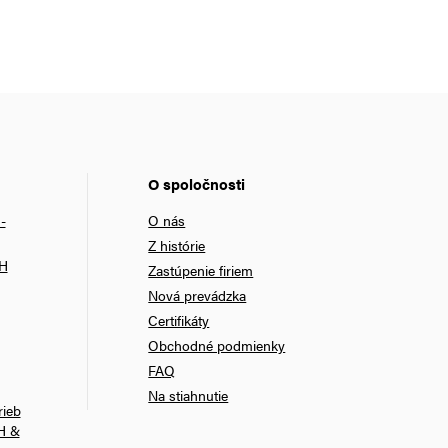
O spoločnosti
-
O nás
Z histórie
bH
Zastúpenie firiem
Nová prevádzka
Certifikáty
Obchodné podmienky
FAQ
Na stiahnutie
rieb
H &