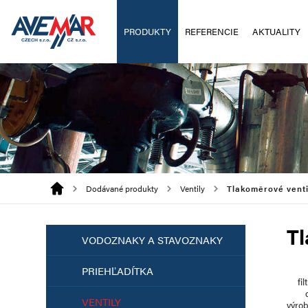
PRODUKTY
REFERENCIE
AKTUALITY
Dodávané produkty
Ventily
Tlakoměrové venti
Tl
VODOZNAKY A STAVOZNAKY
PRIEHĽADÍTKA
fil
VENTILY
výro