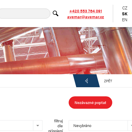
CZ
+420 553 764 091
SK
avemar@avemar.cz
EN
ZPĚT
Nezávazně poptat
filtruj
Nevybráno
dle
připojení