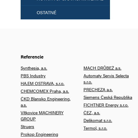
OSTATNÉ
Referencie
Synthesia, a.s.
MACH DRŮBEŽ a.s.
PBS Industry
Automaty Servis Selecta
s.r.o.
HA.EM OSTRAVA, s.r.o.
PRECHEZA a.s.
CHEMCOMEX Praha, a.s.
Siemens Česká Republika
ČKD Blansko Engineering,
a.s.
FICHTNER Energy s.r.o.
Vítkovice MACHINERY
ČEZ, a.s.
GROUP
Delikomat s.r.o.
Struers
Termol, s.r.o.
Prokop Engineering