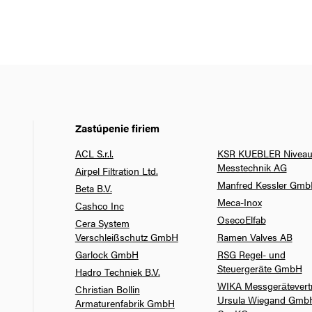
Zastúpenie firiem
ACL S.r.l.
KSR KUEBLER Niveau
Messtechnik AG
Airpel Filtration Ltd.
Manfred Kessler Gm
Beta B.V.
Meca-Inox
Cashco Inc
OsecoElfab
Cera System
Verschleißschutz GmbH
Ramen Valves AB
Garlock GmbH
RSG Regel- und
Steuergeräte GmbH
Hadro Techniek B.V.
WIKA Messgerätevert
Christian Bollin
Ursula Wiegand Gmb
Armaturenfabrik GmbH