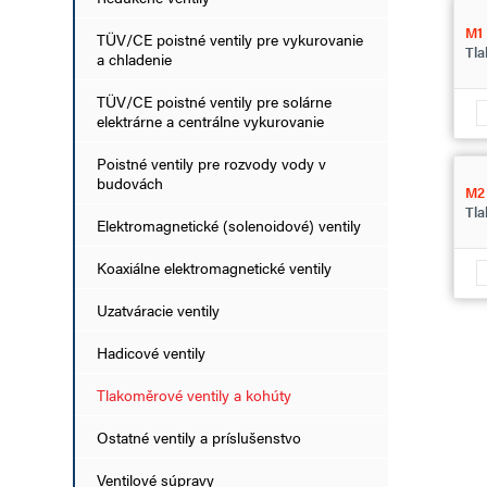
M1
TÜV/CE poistné ventily pre vykurovanie
Tla
a chladenie
TÜV/CE poistné ventily pre solárne
elektrárne a centrálne vykurovanie
Poistné ventily pre rozvody vody v
budovách
M2
Tla
Elektromagnetické (solenoidové) ventily
Koaxiálne elektromagnetické ventily
Uzatváracie ventily
Hadicové ventily
Tlakoměrové ventily a kohúty
Ostatné ventily a príslušenstvo
Ventilové súpravy