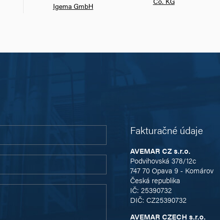
Co. KG
Igema GmbH
Fakturačné údaje
AVEMAR CZ s.r.o.
Podvihovská 378/12c
747 70 Opava 9 - Komárov
Česká republika
IČ: 25390732
DIČ: CZ25390732
AVEMAR CZECH s.r.o.