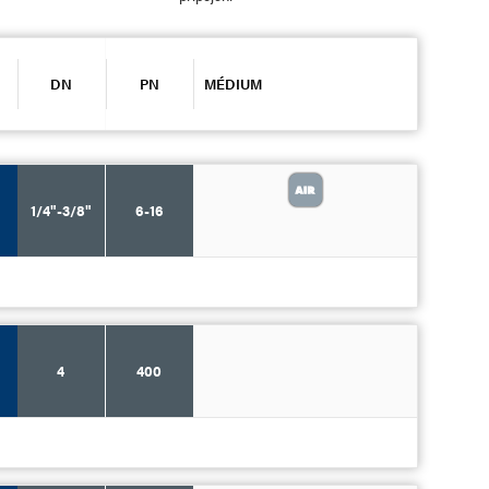
DN
PN
MÉDIUM
1/4"-3/8"
6-16
4
400