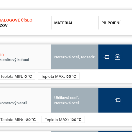
TALOGOVÉ ČÍSLO
MATERIÁL
PŘIPOJENÍ
ZOV
hn
Nerezová oceľ, Mosadz
akoměrový kohout
Teplota MIN:
0 °C
Teplota MAX:
50 °C
Uhlíková oceľ,
koměrový ventil
Nerezová oceľ
Teplota MIN:
-20 °C
Teplota MAX:
120 °C