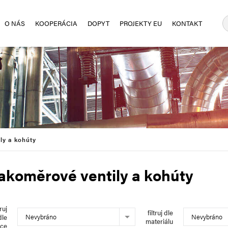
O NÁS
KOOPERÁCIA
DOPYT
PROJEKTY EU
KONTAKT
ly a kohúty
akoměrové ventily a kohúty
truj
filtruj dle
Nevybráno
Nevybráno
dle
materiálu
bce