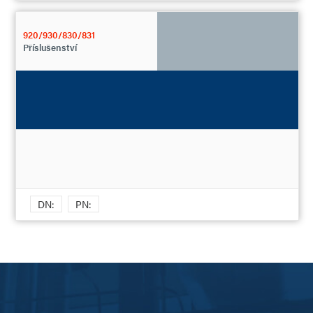
920/930/830/831
Příslušenství
DN:
PN: