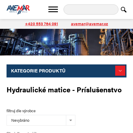
+420 553 764 091
avemar@avemar.cz
KATEGORIE PRODUKTŮ
Hydraulické matice - Príslušenstvo
filtruj dle výrobce
Nevybráno