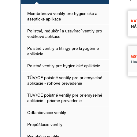
Membránové ventily pro hygienické a
aseptické aplikace
KA
NÁ
Pojistné, redukční a uzavírací ventily pro
vodíkové aplikace
Poistné ventily a fitingy pre kryogénne
aplikácie
GS
Had
Poistné ventily pre hygienické aplikácie
TÜV/CE poistné ventily pre priemyselné
aplikácie - rohové prevedenie
TÜV/CE poistné ventily pre priemyselné
aplikácie - priame prevedenie
Odľahčovacie ventily
Prepúšťacie ventily
Redukčné ventily