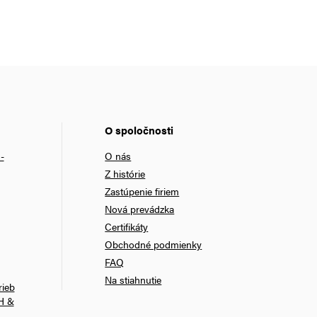
O spoločnosti
-
O nás
Z histórie
Zastúpenie firiem
Nová prevádzka
Certifikáty
Obchodné podmienky
FAQ
Na stiahnutie
rieb
H &