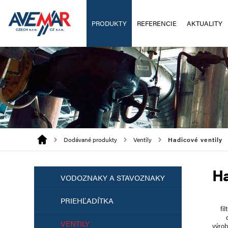
PRODUKTY
REFERENCIE
AKTUALITY
Dodávané produkty
Ventily
Hadicové ventily
Ha
VODOZNAKY A STAVOZNAKY
PRIEHĽADÍTKA
fil
VENTILY
výro