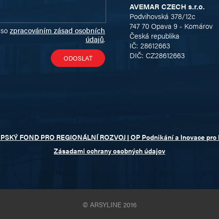
AVEMAR CZECH s.r.o.
Podvihovská 378/12c
747 70 Opava 9 - Komárov
 so
zpracováním zásad osobních
Česká republika
údajů
.
IČ: 28612663
DIČ: CZ28612663
OPSKÝ FOND PRO REGIONÁLNÍ ROZVOJ | OP Podnikání a Inovace pro
Zásadami ochrany osobných údajov
© ARSYLINE 2016