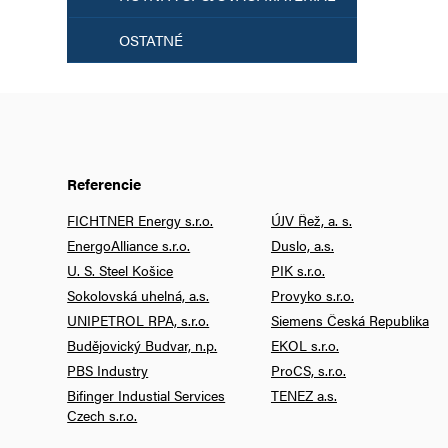
OSTATNÉ
Referencie
FICHTNER Energy s.r.o.
ÚJV Řež, a. s.
EnergoAlliance s.r.o.
Duslo, a.s.
U. S. Steel Košice
PIK s.r.o.
Sokolovská uhelná, a.s.
Provyko s.r.o.
UNIPETROL RPA, s.r.o.
Siemens Česká Republika
Budějovický Budvar, n.p.
EKOL s.r.o.
PBS Industry
ProCS, s.r.o.
Bifinger Industial Services
TENEZ a.s.
Czech s.r.o.