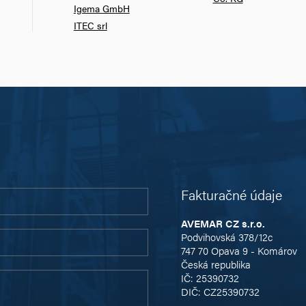
Igema GmbH
ITEC srl
Fakturačné údaje
AVEMAR CZ s.r.o.
Podvihovská 378/12c
747 70 Opava 9 - Komárov
Česká republika
IČ: 25390732
DIČ: CZ25390732