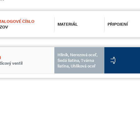
TALOGOVÉ ČÍSLO
MATERIÁL
PŘIPOJENÍ
ZOV
Hliník, Nerezová oceľ,
1
Šedá liatina, Tvárna
icový ventil
liatina, Uhlíková oceľ