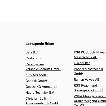
Zastúpenie firiem
Beta B.V.
KSR KUEBLER Niveau
Messtechnik AG
Cashco Inc
OsecoElfab
Cera System
Verschleißschutz GmbH
Phönix Messtechnik
GmbH
ERA-SIB SARL
Ramen Valves AB
Garlock GmbH
RSG Regel- und
Goetze KG Armaturen
Steuergeräte GmbH
Hadro Techniek B.V.
WIKA Messgerätevert
Christian Bollin
Ursula Wiegand Gmb
Armaturenfabrik GmbH
Co. KG