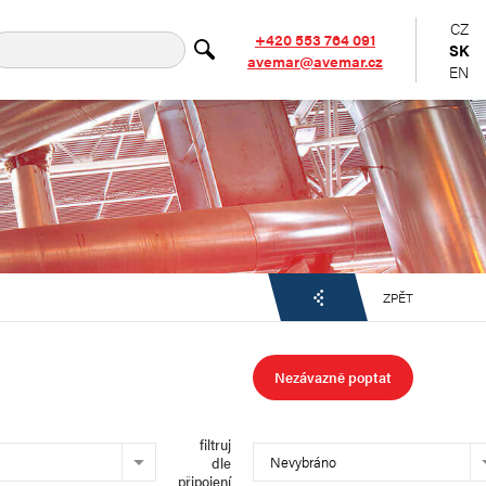
CZ
+420 553 764 091
SK
avemar@avemar.cz
EN
ZPĚT
Nezávazně poptat
filtruj
Nevybráno
dle
připojení