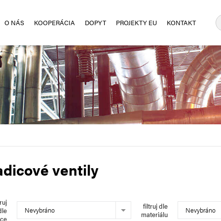
O NÁS
KOOPERÁCIA
DOPYT
PROJEKTY EU
KONTAKT
dicové ventily
truj
filtruj dle
Nevybráno
Nevybráno
dle
materiálu
bce