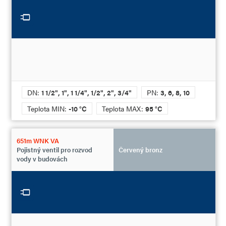
DN:
1 1/2", 1", 1 1/4", 1/2", 2", 3/4"
PN:
3, 6, 8, 10
Teplota MIN:
-10 °C
Teplota MAX:
95 °C
651m WNK VA
Pojistný ventil pro rozvod
Červený bronz
vody v budovách