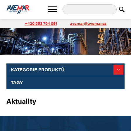
+420 553 764 091
avemar@avemar.cz
KATEGORIE PRODUKTŮ
TAGY
Aktuality