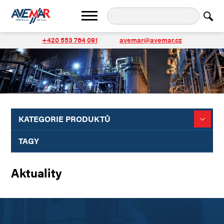
+420 553 764 091
avemar@avemar.cz
KATEGORIE PRODUKTŮ
TAGY
Aktuality