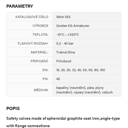
PARAMETRY
KATALOGOVÉ ČÍSLO
Série 355
VÝROBCE
Goetze KG Armaturen
TEPLOTA:
-10°C .. +350°C
TLAKOVÝ ROZSAH:
0,2 - 40 bar
MATERIÁL:
Tvárná litina
PŘIPOJENÍ:
Přírubové
DN:
15, 20, 25, 32, 40, 50, 65, 80, 100
PN:
40
kapaliny (neutrální), pára, plyny
MÉDIUM:
(neutrální), výpary (neutrální), vzduch
POPIS
Safety valves made of spheroidal graphite cast iron,angle-type
with flange connections