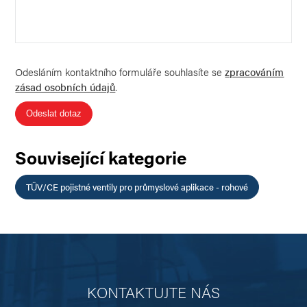
Odesláním kontaktního formuláře souhlasíte se
zpracováním
zásad osobních údajů
.
Odeslat dotaz
Související kategorie
TÜV/CE pojistné ventily pro průmyslové aplikace - rohové
KONTAKTUJTE NÁS