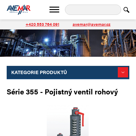
+420 553 764 091
avemar@avemar.cz
KATEGORIE PRODUKTŮ
Série 355 - Pojistný ventil rohový