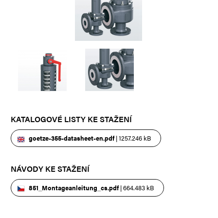
KATALOGOVÉ LISTY KE STAŽENÍ
goetze-355-datasheet-en.pdf
| 1257.246 kB
NÁVODY KE STAŽENÍ
851_Montageanleitung_cs.pdf
| 664.483 kB