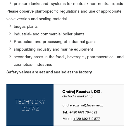
pressure tanks and -systems for neutral / non-neutral liquids
Please observe plant-specific regulations and use of appropriate
valve version and sealing material.
biogas plants
industrial- and commercial boiler plants
Production and processing of industrial gases
shipbuilding industry and marine equipment
secondary areas in the food-, beverage-, pharmaceutical- and
cosmetics- industries
Safety valves are set and sealed at the factory.
Ondřej Rozsíval, DiS.
obchod a marketing
TECHNICKÝ
ondrej.rozsival@avemar.cz
DOTAZ
Tel.:
+420 553 764 022
Mobil:
+420 602 712 877