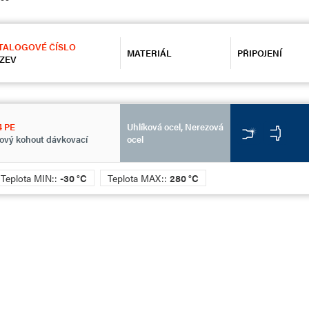
TALOGOVÉ ČÍSLO
MATERIÁL
PŘIPOJENÍ
ZEV
4 PE
Uhlíková ocel, Nerezová
ový kohout dávkovací
ocel
Teplota MIN::
-30 °C
Teplota MAX::
280 °C