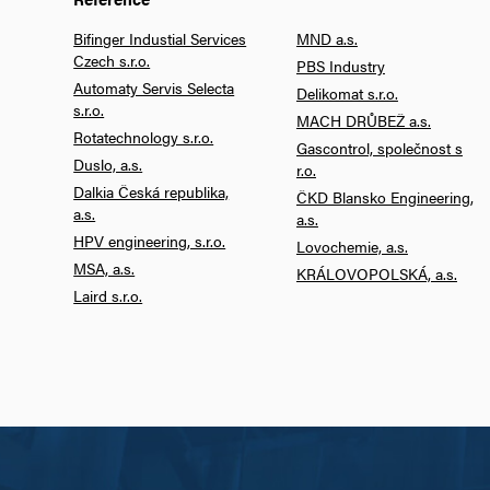
Bifinger Industial Services
MND a.s.
Czech s.r.o.
PBS Industry
Automaty Servis Selecta
Delikomat s.r.o.
s.r.o.
MACH DRŮBEŽ a.s.
Rotatechnology s.r.o.
Gascontrol, společnost s
Duslo, a.s.
r.o.
Dalkia Česká republika,
ČKD Blansko Engineering,
a.s.
a.s.
HPV engineering, s.r.o.
Lovochemie, a.s.
MSA, a.s.
KRÁLOVOPOLSKÁ, a.s.
Laird s.r.o.