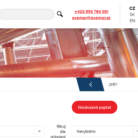
CZ
+420 553 764 091
SK
avemar@avemar.cz
EN
ZPĚT
Nezávazně poptat
filtruj
Nevybráno
dle
připojení