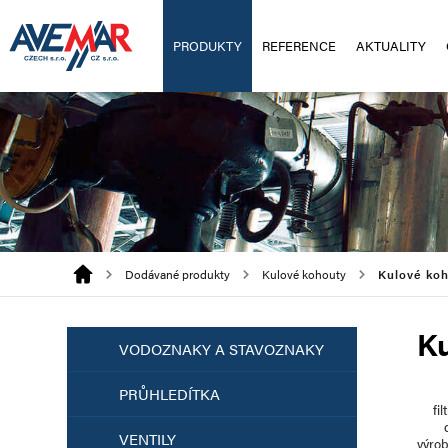
PRODUKTY
REFERENCE
AKTUALITY
Dodávané produkty
Kulové kohouty
Kulové koh
Ku
VODOZNAKY A STAVOZNAKY
PRŮHLEDÍTKA
fil
VENTILY
výro