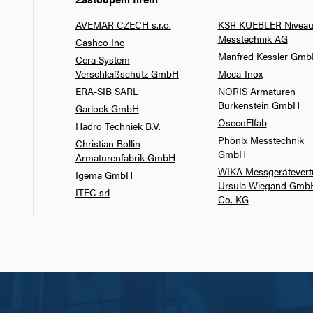
AVEMAR CZECH s.r.o.
KSR KUEBLER Niveau
Messtechnik AG
Cashco Inc
Manfred Kessler Gm
Cera System
Verschleißschutz GmbH
Meca-Inox
ERA-SIB SARL
NORIS Armaturen
Burkenstein GmbH
Garlock GmbH
OsecoElfab
Hadro Techniek B.V.
Phönix Messtechnik
Christian Bollin
GmbH
Armaturenfabrik GmbH
WIKA Messgerätevert
Igema GmbH
Ursula Wiegand Gmb
ITEC srl
Co. KG