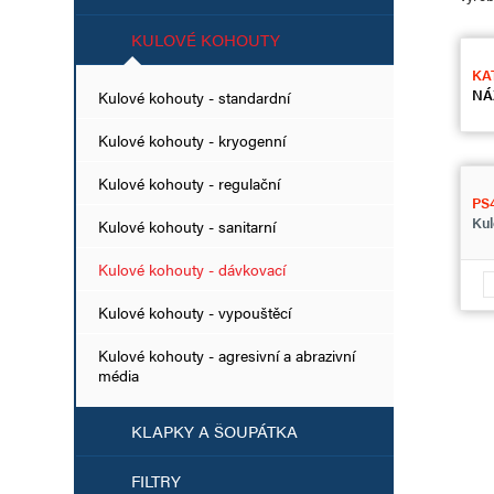
KULOVÉ KOHOUTY
KA
NÁ
Kulové kohouty - standardní
Kulové kohouty - kryogenní
Kulové kohouty - regulační
PS
Kul
Kulové kohouty - sanitarní
Kulové kohouty - dávkovací
Kulové kohouty - vypouštěcí
Kulové kohouty - agresivní a abrazivní
média
KLAPKY A ŠOUPÁTKA
FILTRY