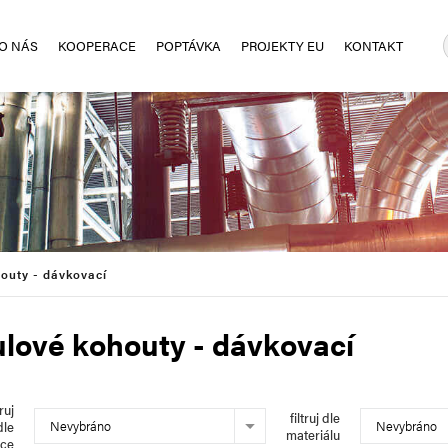
O NÁS
KOOPERACE
POPTÁVKA
PROJEKTY EU
KONTAKT
outy - dávkovací
lové kohouty - dávkovací
truj
filtruj dle
Nevybráno
Nevybráno
dle
materiálu
bce