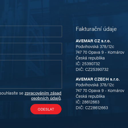
Fakturační údaje
AVEMAR CZ s.r.o.
Podvihovská 378/12c
747 70 Opava 9 - Komárov
Česká republika
IČ: 25390732
DIČ: CZ25390732
AVEMAR CZECH s.r.o.
Podvihovská 378/12c
747 70 Opava 9 - Komárov
souhlasíte se
zpracováním zásad
Česká republika
osobních údajů
.
IČ: 28612663
DIČ: CZ28612663