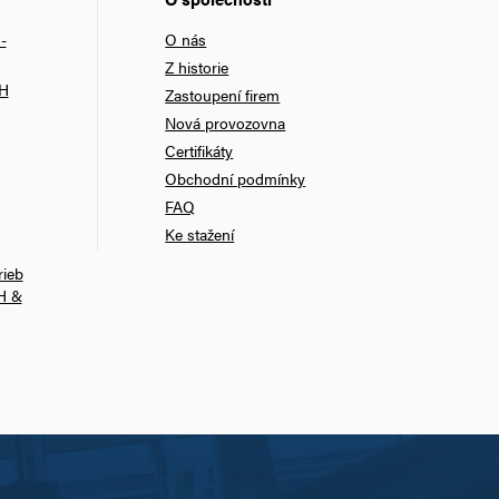
-
O nás
Z historie
bH
Zastoupení firem
Nová provozovna
Certifikáty
Obchodní podmínky
FAQ
Ke stažení
rieb
H &