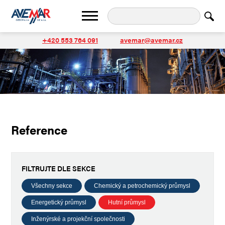
+420 553 764 091
avemar@avemar.cz
Reference
FILTRUJTE DLE SEKCE
Všechny sekce
Chemický a petrochemický průmysl
Energetický průmysl
Hutní průmysl
Inženýrské a projekční společnosti