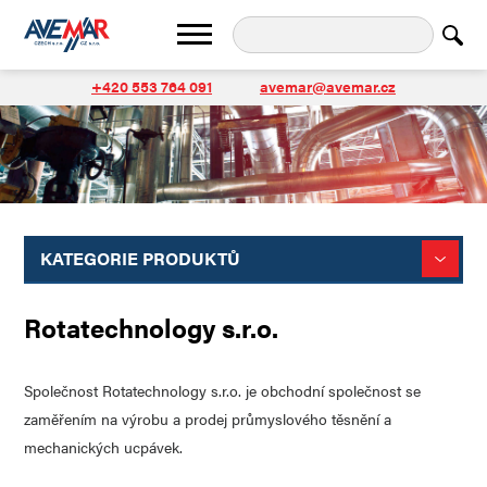
+420 553 764 091
avemar@avemar.cz
KATEGORIE PRODUKTŮ
Rotatechnology s.r.o.
Společnost Rotatechnology s.r.o. je
obchodní společnost se
zaměřením na výrobu a prodej průmyslového těsnění a
mechanických ucpávek.