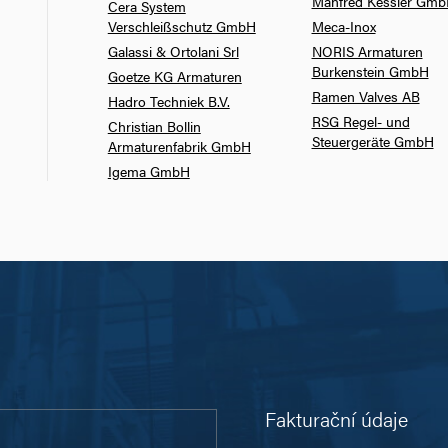
Manfred Kessler Gm
Cera System
Verschleißschutz GmbH
Meca-Inox
Galassi & Ortolani Srl
NORIS Armaturen
Burkenstein GmbH
Goetze KG Armaturen
Ramen Valves AB
Hadro Techniek B.V.
RSG Regel- und
Christian Bollin
Steuergeräte GmbH
Armaturenfabrik GmbH
Igema GmbH
Fakturační údaje