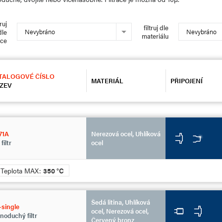
truj
filtruj dle
Nevybráno
Nevybráno
dle
materiálu
bce
TALOGOVÉ ČÍSLO
MATERIÁL
PŘIPOJENÍ
ZEV
71A
Nerezová ocel, Uhlíková
filtr
ocel
Teplota MAX:
350 °C
Šedá litina, Uhlíková
single
ocel, Nerezová ocel,
noduchý filtr
Červený bronz