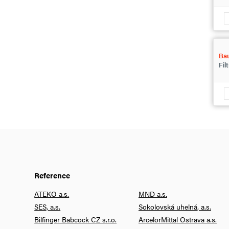
Bau
Fil
Reference
ATEKO a.s.
MND a.s.
SES, a.s.
Sokolovská uhelná, a.s.
Bilfinger Babcock CZ s.r.o.
ArcelorMittal Ostrava a.s.