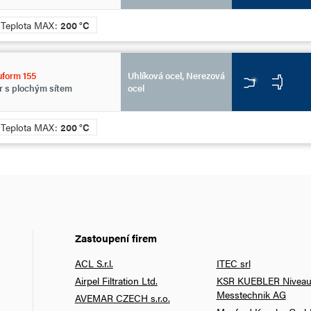
Teplota MAX:
200 °C
form 155
Uhlíková ocel, Nerezová
tr s plochým sítem
ocel
Teplota MAX:
200 °C
Zastoupení firem
ACL S.r.l.
ITEC srl
Airpel Filtration Ltd.
KSR KUEBLER Niveau
Messtechnik AG
AVEMAR CZECH s.r.o.