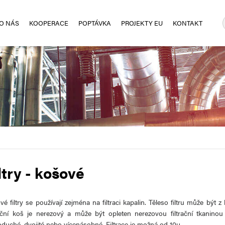
O NÁS
KOOPERACE
POPTÁVKA
PROJEKTY EU
KONTAKT
ltry - košové
é filtry se používají zejména na filtraci kapalin. Těleso filtru může být z
rační koš je nerezový a může být opleten nerezovou filtrační tkaninou 
oduché, dvojité nebo vícenásobné. Filtrace je možná od 10μ.