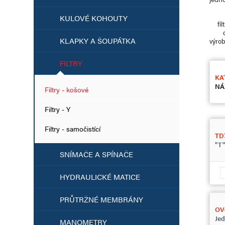
KULOVÉ KOHOUTY
fil
KLAPKY A ŠOUPÁTKA
výro
FILTRY
KA
NÁ
Filtry - košové
Filtry - Y
Filtry - samočistící
TD
"T" 
SNÍMAČE A SPÍNAČE
HYDRAULICKÉ MATICE
PRŮTRŽNÉ MEMBRÁNY
OV-
Jed
MANOMETRY