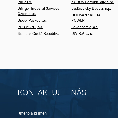
PIK s.r.o.
KUDOS Potrubní díly s.r.o.
Bifinger Industial Services
Budějovický Budvar, n.p.
Czech s.r.o.
DOOSAN ŠKODA
Biocel Paskov a.s.
POWER
PROMONT, a.s.
Lovochemie, a.s.
Siemens Česká Republika
ÚJV Řež, a. s.
KONTAKTUJTE NÁS
Jméno a příjmení