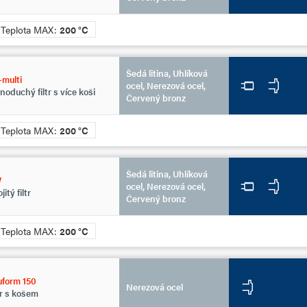
Teplota MAX:
200 °C
Šedá litina, Uhlíková
multi
ocel, Nerezová ocel,
noduchý filtr s více koši
Červený bronz
Teplota MAX:
200 °C
Šedá litina, Uhlíková
W
ocel, Nerezová ocel,
jitý filtr
Červený bronz
Teplota MAX:
200 °C
uform 150
Nerezová ocel
tr s košem