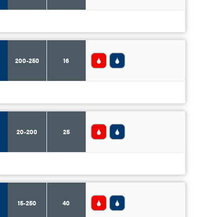
200-250
16
20-200
25
15-250
40