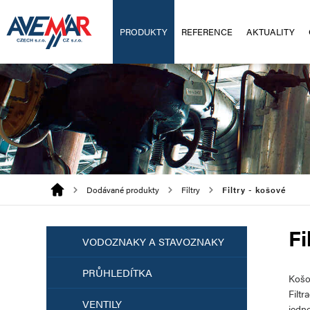
PRODUKTY
REFERENCE
AKTUALITY
Dodávané produkty
Filtry
Filtry - košové
Fi
VODOZNAKY A STAVOZNAKY
PRŮHLEDÍTKA
Košov
Filt
VENTILY
jedn