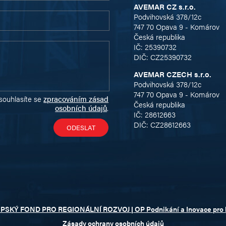
AVEMAR CZ s.r.o.
Podvihovská 378/12c
747 70 Opava 9 - Komárov
Česká republika
IČ: 25390732
DIČ: CZ25390732
AVEMAR CZECH s.r.o.
Podvihovská 378/12c
747 70 Opava 9 - Komárov
souhlasíte se
zpracováním zásad
Česká republika
osobních údajů
.
IČ: 28612663
DIČ: CZ28612663
OPSKÝ FOND PRO REGIONÁLNÍ ROZVOJ | OP Podnikání a Inovace pro
Zásady ochrany osobních údajů