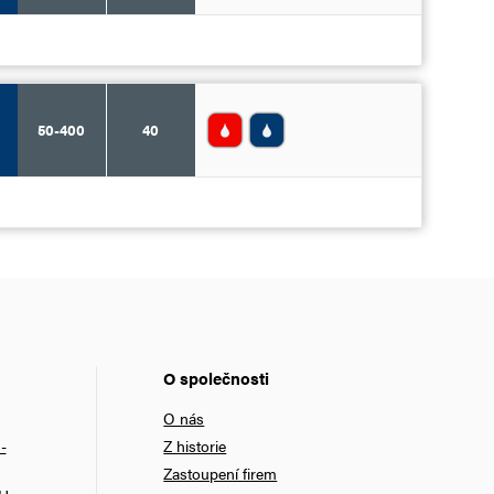
50-400
40
O společnosti
O nás
-
Z historie
Zastoupení firem