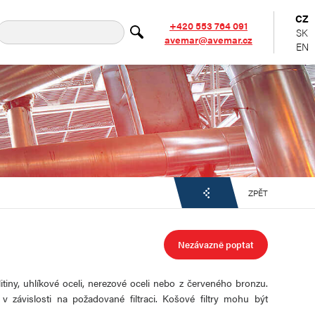
CZ
+420 553 764 091
SK
avemar@avemar.cz
EN
ZPĚT
Nezávazně poptat
 litiny, uhlíkové oceli, nerezové oceli nebo z červeného bronzu.
v závislosti na požadované filtraci. Košové filtry mohu být