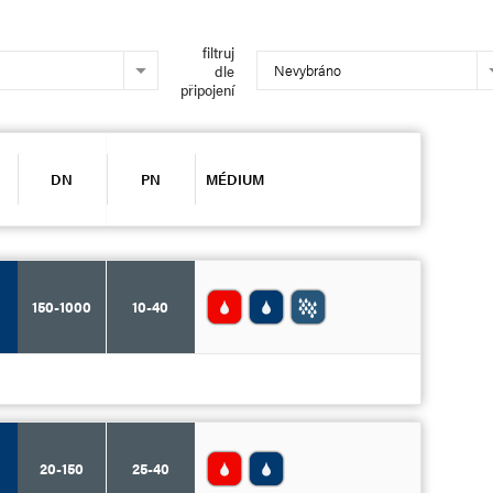
filtruj
Nevybráno
dle
připojení
DN
PN
MÉDIUM
150-1000
10-40
20-150
25-40