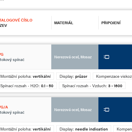
TALOGOVÉ ČÍSLO
MATERIÁL
PŘIPOJENÍ
ZEV
WG
Nerezová ocel, Mosaz
tokový spínač
Montážní poloha:
vertikální
Display:
průzor
Kompenzace viskoz
Spínací rozsah - H2O:
0.1 - 50
Spínací rozsah - Vzduch:
3 - 1600
G/A
Nerezová ocel, Mosaz
tokový spínač
Montážní poloha:
vertikální
Display:
needle indication
Kompenz