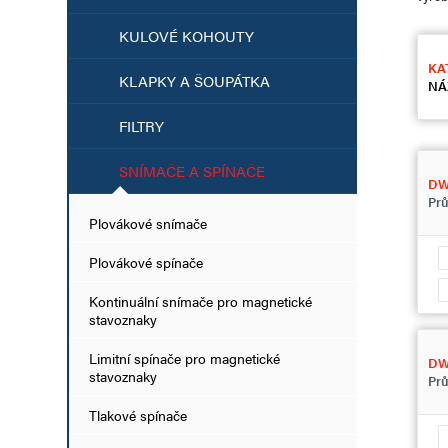
KULOVÉ KOHOUTY
KA
KLAPKY A ŠOUPÁTKA
NÁ
FILTRY
SNÍMAČE A SPÍNAČE
D
Prů
Plovákové snímače
Plovákové spínače
Kontinuální snímače pro magnetické
stavoznaky
Limitní spínače pro magnetické
DW
stavoznaky
Prů
Tlakové spínače