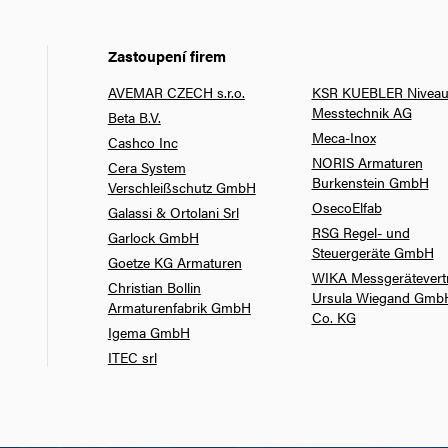
Zastoupení firem
AVEMAR CZECH s.r.o.
KSR KUEBLER Niveau
Messtechnik AG
Beta B.V.
Meca-Inox
Cashco Inc
NORIS Armaturen
Cera System
Burkenstein GmbH
Verschleißschutz GmbH
OsecoElfab
Galassi & Ortolani Srl
RSG Regel- und
Garlock GmbH
Steuergeräte GmbH
Goetze KG Armaturen
WIKA Messgerätevert
Christian Bollin
Ursula Wiegand Gmb
Armaturenfabrik GmbH
Co. KG
Igema GmbH
ITEC srl