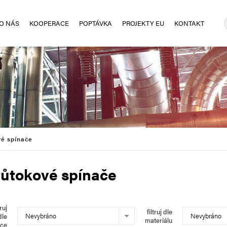
O NÁS
KOOPERACE
POPTÁVKA
PROJEKTY EU
KONTAKT
vé spínače
ůtokové spínače
truj
filtruj dle
Nevybráno
Nevybráno
dle
materiálu
bce