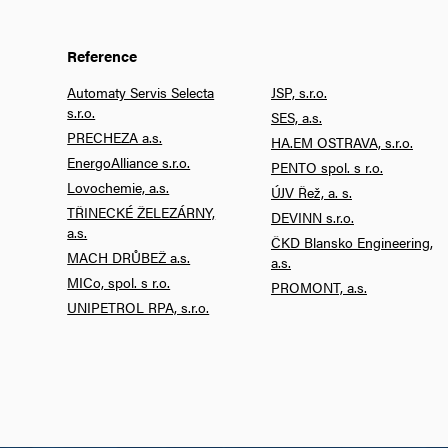
Reference
Automaty Servis Selecta
JSP, s.r.o.
s.r.o.
SES, a.s.
PRECHEZA a.s.
HA.EM OSTRAVA, s.r.o.
EnergoAlliance s.r.o.
PENTO spol. s r.o.
Lovochemie, a.s.
ÚJV Řež, a. s.
TŘINECKÉ ŽELEZÁRNY,
DEVINN s.r.o.
a.s.
ČKD Blansko Engineering,
MACH DRŮBEŽ a.s.
a.s.
MICo, spol. s r.o.
PROMONT, a.s.
UNIPETROL RPA, s.r.o.