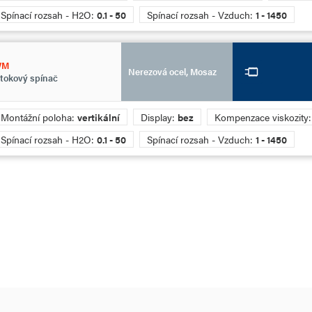
Spínací rozsah - H2O:
0.1 - 50
Spínací rozsah - Vzduch:
1 - 1450
WM
Nerezová ocel, Mosaz
tokový spínač
Montážní poloha:
vertikální
Display:
bez
Kompenzace viskozity
Spínací rozsah - H2O:
0.1 - 50
Spínací rozsah - Vzduch:
1 - 1450