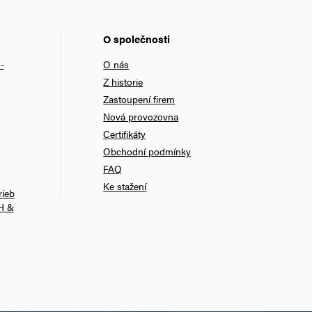
O společnosti
-
O nás
Z historie
Zastoupení firem
Nová provozovna
Certifikáty
Obchodní podmínky
FAQ
Ke stažení
rieb
H &