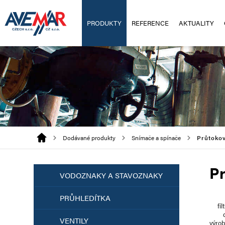
PRODUKTY
REFERENCE
AKTUALITY
Dodávané produkty
Snímače a spínače
Průtoko
Pr
VODOZNAKY A STAVOZNAKY
PRŮHLEDÍTKA
fil
VENTILY
výro