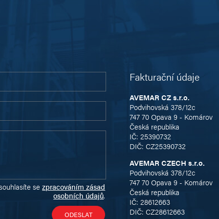
Fakturační údaje
AVEMAR CZ s.r.o.
Podvihovská 378/12c
747 70 Opava 9 - Komárov
Česká republika
IČ: 25390732
DIČ: CZ25390732
AVEMAR CZECH s.r.o.
Podvihovská 378/12c
747 70 Opava 9 - Komárov
souhlasíte se
zpracováním zásad
Česká republika
osobních údajů
.
IČ: 28612663
DIČ: CZ28612663