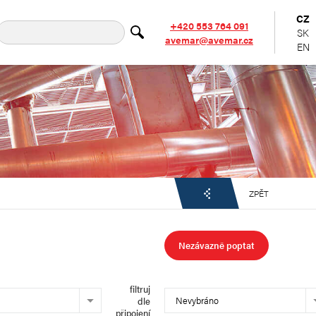
CZ
+420 553 764 091
SK
avemar@avemar.cz
EN
ZPĚT
Nezávazně poptat
filtruj
Nevybráno
dle
připojení