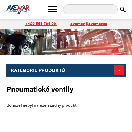
+420 553 764 091
avemar@avemar.cz
KATEGORIE PRODUKTŮ
Pneumatické ventily
Bohužel nebyl nalezen žádný produkt
Zpět na úvodní stránku