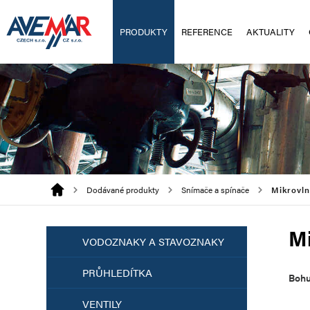
PRODUKTY
REFERENCE
AKTUALITY
Dodávané produkty
Snímače a spínače
Mikrovl
M
VODOZNAKY A STAVOZNAKY
PRŮHLEDÍTKA
Bohu
VENTILY