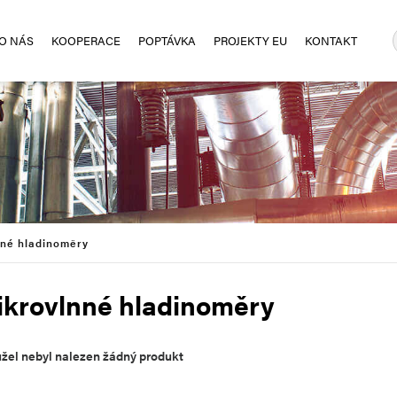
O NÁS
KOOPERACE
POPTÁVKA
PROJEKTY EU
KONTAKT
nné hladinoměry
ikrovlnné hladinoměry
žel nebyl nalezen žádný produkt
ZPĚT NA ÚVODNÍ STRÁNKU