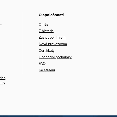
O společnosti
-
O nás
Z historie
Zastoupení firem
Nová provozovna
Certifikáty
Obchodní podmínky
FAQ
Ke stažení
rieb
H &