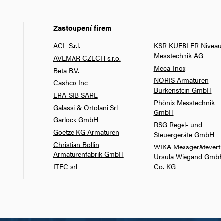
Zastoupení firem
ACL S.r.l.
KSR KUEBLER Niveau
Messtechnik AG
AVEMAR CZECH s.r.o.
Meca-Inox
Beta B.V.
NORIS Armaturen
Cashco Inc
Burkenstein GmbH
ERA-SIB SARL
Phönix Messtechnik
Galassi & Ortolani Srl
GmbH
Garlock GmbH
RSG Regel- und
Goetze KG Armaturen
Steuergeräte GmbH
Christian Bollin
WIKA Messgerätevert
Armaturenfabrik GmbH
Ursula Wiegand Gmb
ITEC srl
Co. KG