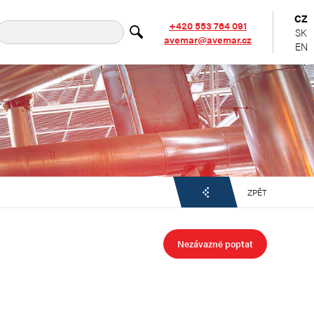
CZ
+420 553 764 091
SK
avemar@avemar.cz
EN
ZPĚT
Nezávazně poptat