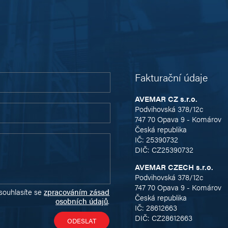
Fakturační údaje
AVEMAR CZ s.r.o.
Podvihovská 378/12c
747 70 Opava 9 - Komárov
Česká republika
IČ: 25390732
DIČ: CZ25390732
AVEMAR CZECH s.r.o.
Podvihovská 378/12c
747 70 Opava 9 - Komárov
souhlasíte se
zpracováním zásad
Česká republika
osobních údajů
.
IČ: 28612663
DIČ: CZ28612663