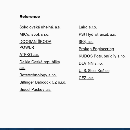
Reference
Sokolovská uhelná, a.s.
Laird s.r.o.
MICo, spol. s r.o.
PSJ Hydrotranzit, a.s.
DOOSAN ŠKODA
SES, a.s.
POWER
Prokop Engineering
ATEKO a.s.
KUDOS Potrubní díly s.r.o.
Dalkia Česká republika,
DEVINN s.r.o.
a.s.
U. S. Steel Košice
Rotatechnology s.r.o.
ČEZ, a.s.
Bilfinger Babcock CZ s.r.o.
Biocel Paskov a.s.