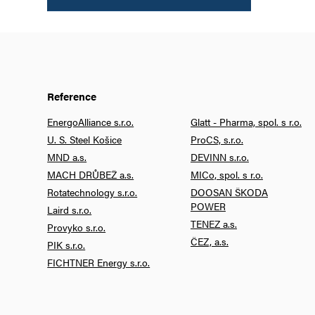
Reference
EnergoAlliance s.r.o.
Glatt - Pharma, spol. s r.o.
U. S. Steel Košice
ProCS, s.r.o.
MND a.s.
DEVINN s.r.o.
MACH DRŮBEŽ a.s.
MICo, spol. s r.o.
Rotatechnology s.r.o.
DOOSAN ŠKODA
POWER
Laird s.r.o.
TENEZ a.s.
Provyko s.r.o.
ČEZ, a.s.
PIK s.r.o.
FICHTNER Energy s.r.o.