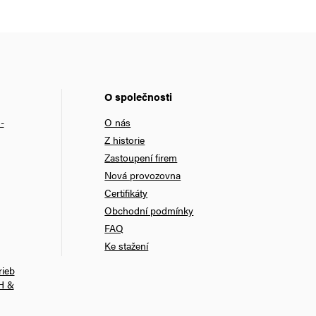
O společnosti
-
O nás
Z historie
Zastoupení firem
Nová provozovna
Certifikáty
Obchodní podmínky
FAQ
Ke stažení
rieb
H &