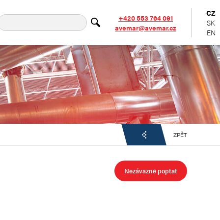
CZ
+420 553 764 091
SK
avemar@avemar.cz
EN
ZPĚT
Nezávazně poptat