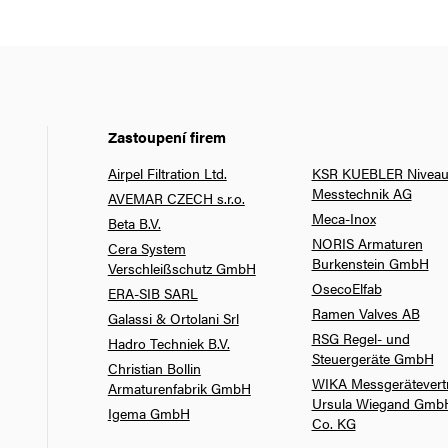
Zastoupení firem
Airpel Filtration Ltd.
KSR KUEBLER Niveau
Messtechnik AG
AVEMAR CZECH s.r.o.
Meca-Inox
Beta B.V.
NORIS Armaturen
Cera System
Burkenstein GmbH
Verschleißschutz GmbH
OsecoElfab
ERA-SIB SARL
Ramen Valves AB
Galassi & Ortolani Srl
RSG Regel- und
Hadro Techniek B.V.
Steuergeräte GmbH
Christian Bollin
WIKA Messgerätevert
Armaturenfabrik GmbH
Ursula Wiegand Gmb
Igema GmbH
Co. KG