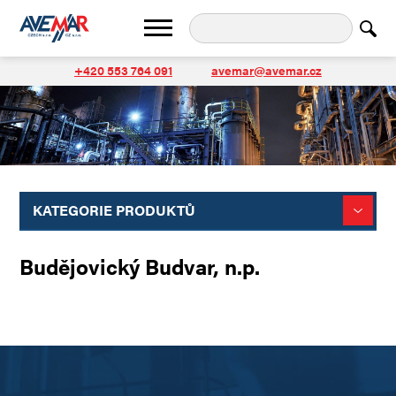
+420 553 764 091
avemar@avemar.cz
KATEGORIE PRODUKTŮ
Budějovický Budvar, n.p.