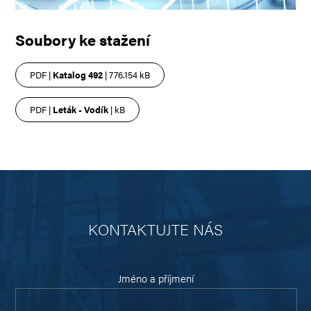
Soubory ke stažení
PDF |
Katalog 492
| 776.154 kB
PDF |
Leták - Vodík
| kB
KONTAKTUJTE NÁS
Jméno a příjmení