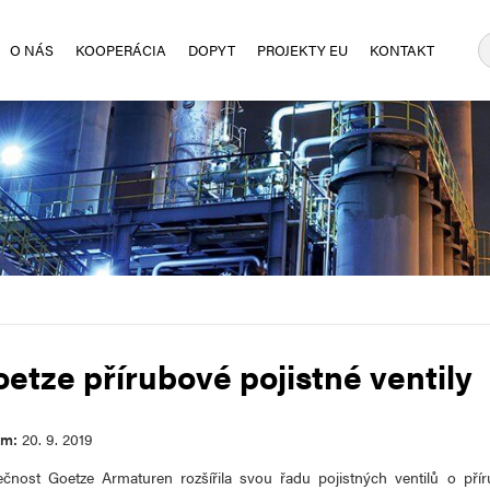
O NÁS
KOOPERÁCIA
DOPYT
PROJEKTY EU
KONTAKT
etze přírubové pojistné ventily
um:
20. 9. 2019
ečnost Goetze Armaturen rozšířila svou řadu pojistných ventilů o př