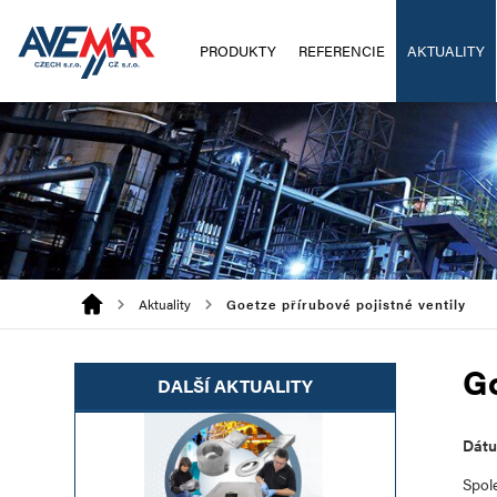
PRODUKTY
REFERENCIE
AKTUALITY
Aktuality
Goetze přírubové pojistné ventily
Go
DALŠÍ AKTUALITY
Dát
Spol