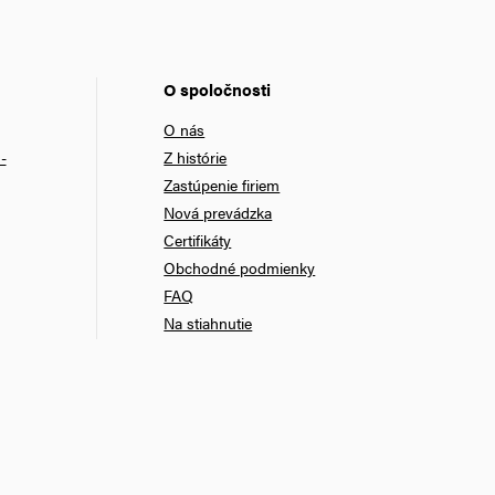
O spoločnosti
O nás
-
Z histórie
Zastúpenie firiem
Nová prevádzka
Certifikáty
Obchodné podmienky
FAQ
Na stiahnutie