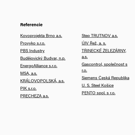
Referencie
Kovoprojekta Brno a.s.
Step TRUTNOV a.s.
Provyko s.r.o.
ÚJV Řež, a. s.
PBS Industry
TŘINECKÉ ŽELEZÁRNY,
a.s.
Budějovický Budvar, n.p.
Gascontrol, společnost s
EnergoAlliance s.r.o.
r.o.
MSA, a.s.
Siemens Česká Republika
KRÁLOVOPOLSKÁ, a.s.
U. S. Steel Košice
PIK s.r.o.
PENTO spol. s r.o.
PRECHEZA a.s.