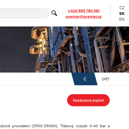
CZ
+420 553 764 091
SK
avemar@avemar.cz
EN
ZPĚT
Nezávazně poptat
írubové provedení (DN15-DN100). Tlakový rozsah 0-40 bar a