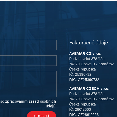
Fakturačné údaje
AVEMAR CZ s.r.o.
Podvihovská 378/12c
747 70 Opava 9 - Komárov
Česká republika
IČ: 25390732
DIČ: CZ25390732
AVEMAR CZECH s.r.o.
Podvihovská 378/12c
747 70 Opava 9 - Komárov
 so
zpracováním zásad osobních
Česká republika
údajů
.
IČ: 28612663
DIČ: CZ28612663