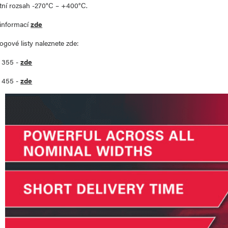
otní rozsah -270°C – +400°C.
 informací
zde
ogové listy naleznete zde:
e 355 -
zde
e 455 -
zde