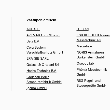
Zastúpenie firiem
ACL S.r.l.
ITEC srl
AVEMAR CZECH s.r.o.
KSR KUEBLER Niveau
Messtechnik AG
Beta B.V.
Meca-Inox
Cera System
Verschleißschutz GmbH
NORIS Armaturen
Burkenstein GmbH
ERA-SIB SARL
OsecoElfab
Galassi & Ortolani Srl
Phönix Messtechnik
Hadro Techniek B.V.
GmbH
Christian Bollin
RSG Regel- und
Armaturenfabrik GmbH
Steuergeräte GmbH
Igema GmbH