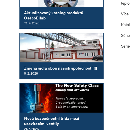
tepl
Aktualizovaný katalog produktů
Více
OsecoElfab
13. 4. 2026
Katal
Séri
Séri
Změna sídla obou našich společností !!!
9. 2. 2026
Nová bezpečnostní třída mezi
uzavíracími ventily
21. 7. 2025