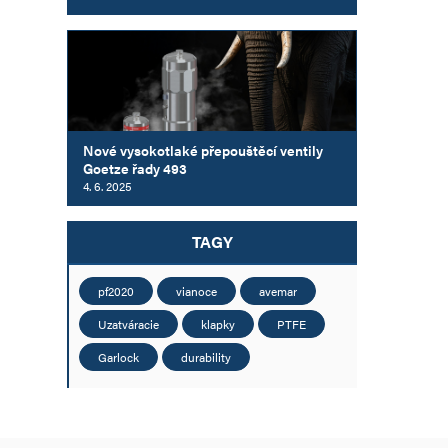
Nové vysokotlaké přepouštěcí ventily
Goetze řady 493
4. 6. 2025
TAGY
pf2020
vianoce
avemar
Uzatváracie
klapky
PTFE
Garlock
durability