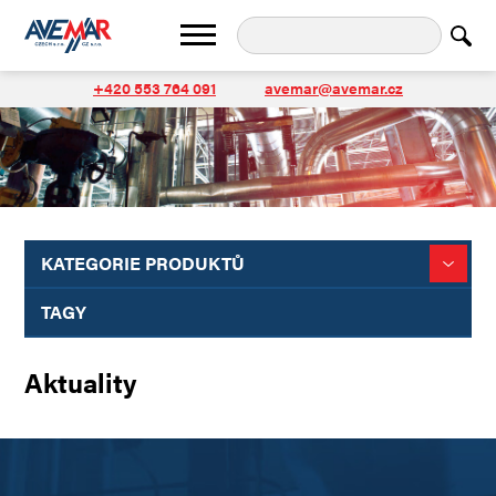
+420 553 764 091
avemar@avemar.cz
KATEGORIE PRODUKTŮ
TAGY
Aktuality