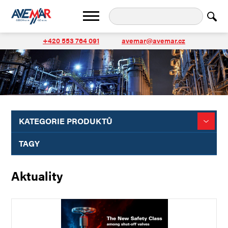
+420 553 764 091
avemar@avemar.cz
KATEGORIE PRODUKTŮ
TAGY
Aktuality